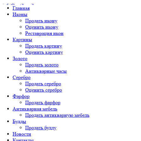
info@antikvarikon.ru
Главная
+7 (925) 719-32-20
+7 (499) 390-51-70
info@antikvarikon.ru
Иконы
Продать икону
Оценить икону
Реставрация икон
Картины
Продать картину
Оценить картину
Скупка
Золото
антиквариата по
Продать золото
всей России и СНГ
Антикварные часы
Серебро
+7 (925) 719-32-20
Продать серебро
+7 (499) 390-51-70
Оценить серебро
Главная
info@antikvarikon.ru
Фарфор
Иконы
Работаем с 10:00 до
Продать фарфор
Продать икону
22:00 без выходных
Антикварная мебель
Оценить икону
Продать антикварную мебель
Реставрация икон
Будды
Картины
Продать будду
Продать картину
Новости
Оценить картину
Контакты