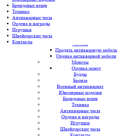
Продать картину
Брендовые вещи
Оценить картину
Техника
Золото
Антикварные часы
Серебро
Ордена и награды
Продать серебро
Игрушки
Оценить серебро
Швейцарские часы
Фарфор
Контакты
Мебель
Продать антикварную мебель
Оценка антикварной мебели
Монеты
Оценка монет
Будды
Бронза
Военный антиквариат
Ювелирные изделия
Брендовые вещи
Техника
Антикварные часы
Ордена и награды
Игрушки
Швейцарские часы
Контакты