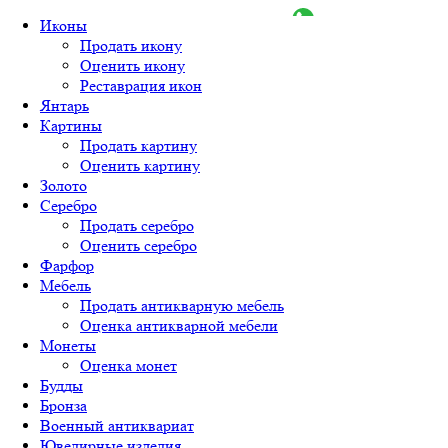
+7 (925) 719-32-20
+7 (499) 390-51-70
Иконы
Продать икону
Оценить икону
Реставрация икон
Янтарь
Картины
Продать картину
Скупка
Оценить картину
антиквариата в
Золото
Москве и по всей
Серебро
России
Продать серебро
Оценить серебро
Фарфор
Искать
Мебель
Продать антикварную мебель
+7 (925) 719-32-20
Оценка антикварной мебели
+7 (499) 390-51-70
Иконы
Монеты
info@antikvarikon.ru
Продать икону
Оценка монет
Работаем с 10:00 до
Оценить икону
Будды
22:00 без выходных
Реставрация икон
Бронза
Янтарь
Военный антиквариат
Картины
Ювелирные изделия